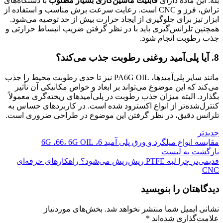
بله. این ماده دارای
قابلیت ماشین‌کاری بسیار مطلوب
با دستگاه‌های
تراش، فرز و CNC است. رعایت سرعت برش مناسب و استفاده از
ابزار تیز برای جلوگیری از ایجاد حرارت بیش از حد توصیه می‌شود.
همچنین تلرانس‌گیری باید با در نظر گرفتن ضریب انبساط حرارتی و
جذب رطوبت انجام شود.
8. آیا پلی‌آمید روغنی رطوبت جذب می‌کند؟
مانند سایر پلی‌آمیدها، PA6G OIL نیز تا حدی رطوبت محیط را جذب
می‌کند که این موضوع می‌تواند بر ابعاد و خواص مکانیکی آن تأثیر
بگذارد. البته میزان جذب رطوبت در پلی‌آمیدهای ریخته‌گری معمولاً
کنترل‌شده‌تر از انواع اکسترود شده است. در کاربردهای حساس به
تلرانس دقیق، در نظر گرفتن این موضوع در طراحی ضروری است.
جدیدتر
مقایسه انواع میلگرد و ورق پلی آمید 6، 6G ،66، 6G OIL
بازگشت به لیست
قدیمی‌تر
چرا لبه PTFE ریش‌ریش می‌شود؟ راهکارهای حرفه‌ای
CNC
دیدگاهتان را بنویسید
نشانی ایمیل شما منتشر نخواهد شد.
بخش‌های موردنیاز
علامت‌گذاری شده‌اند
*