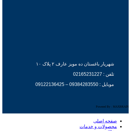
شهریار باغستان ده مویز عارف ۲ پلاک ۱۰
تلفن :
02165231227
موبایل :
09384283550
–
09122136425
Powered By : MAXBRAIN
صفحه اصلی
محصولات و خدمات