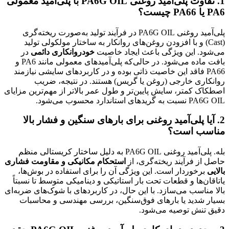
1. تفاوت پلی‌آمید روغنی PA6G OIL با پلی‌آمید معمولی
PA6 یا PA66 چیست؟
پلی‌آمید روغنی PA6G OIL در فرآیند تولید به‌صورت ریخته‌گری
(Cast) و با افزودن روغن‌های روانکار به ساختار مولکولی تولید
می‌شود. این ویژگی باعث ایجاد خاصیت
خودروانکاری دائمی
در
بافت ماده می‌شود. در حالی‌که پلی‌آمیدهای معمولی مانند PA6 و
PA66 فاقد این خاصیت ذاتی بوده و در کاربردهای سایشی نیازمند
روانکاری خارجی (روغن یا گریس) هستند. در نتیجه، ضریب
اصطکاک کمتر، سایش پایین‌تر و طول عمر بالاتر از مهم‌ترین مزایای
PA6G OIL نسبت به گریدهای استاندارد محسوب می‌شود.
2. آیا پلی‌آمید روغنی برای بارهای سنگین و فشار بالا
مناسب است؟
بله. پلی‌آمید روغنی PA6G OIL به دلیل ساختار کریستالی منظم
حاصل از فرآیند ریخته‌گری، از
استحکام مکانیکی و مقاومت فشاری
بالایی
برخوردار است. این ویژگی آن را برای استفاده در بوش‌ها،
یاتاقان‌ها و قطعات تحت بار استاتیکی و دینامیکی متوسط تا نسبتاً
بالا مناسب می‌سازد. با این حال، در کاربردهای با شوک‌های ضربه‌ای
بسیار شدید یا بارهای فوق‌سنگین، بررسی مهندسی و محاسبات
دقیق تنش توصیه می‌شود.