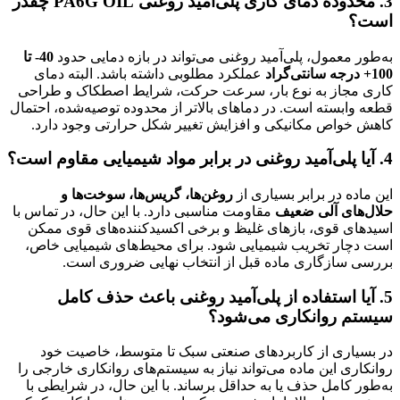
3. محدوده دمای کاری پلی‌آمید روغنی PA6G OIL چقدر
است؟
به‌طور معمول، پلی‌آمید روغنی می‌تواند در بازه دمایی حدود
40- تا
100+ درجه سانتی‌گراد
عملکرد مطلوبی داشته باشد. البته دمای
کاری مجاز به نوع بار، سرعت حرکت، شرایط اصطکاک و طراحی
قطعه وابسته است. در دماهای بالاتر از محدوده توصیه‌شده، احتمال
کاهش خواص مکانیکی و افزایش تغییر شکل حرارتی وجود دارد.
4. آیا پلی‌آمید روغنی در برابر مواد شیمیایی مقاوم است؟
این ماده در برابر بسیاری از
روغن‌ها، گریس‌ها، سوخت‌ها و
حلال‌های آلی ضعیف
مقاومت مناسبی دارد. با این حال، در تماس با
اسیدهای قوی، بازهای غلیظ و برخی اکسیدکننده‌های قوی ممکن
است دچار تخریب شیمیایی شود. برای محیط‌های شیمیایی خاص،
بررسی سازگاری ماده قبل از انتخاب نهایی ضروری است.
5. آیا استفاده از پلی‌آمید روغنی باعث حذف کامل
سیستم روانکاری می‌شود؟
در بسیاری از کاربردهای صنعتی سبک تا متوسط، خاصیت خود
روانکاری این ماده می‌تواند نیاز به سیستم‌های روانکاری خارجی را
به‌طور کامل حذف یا به حداقل برساند. با این حال، در شرایطی با