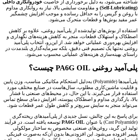
شناخته می‌شود، به دلیل برخورداری از خاصیت
خودروانکاری داخلی
(Self-Lubricating)
و مقاومت سایشی بالا، نیاز به روانکاری مداوم
با روغن و گریس را به حداقل رسانده و موجب افزایش چشمگیر
عمر مفید بوش‌ها و قطعات متحرک می‌شود.
استفاده از بوش‌های تولیدشده از پلی‌آمید روغنی، علاوه بر کاهش
اصطکاک و استهلاک قطعات، منجر به کاهش هزینه‌های نگهداری و
افزایش بهره‌وری عملیاتی خواهد شد. از این‌رو، انتخاب پلی‌آمید
روغنی نه‌تنها یک تصمیم فنی دقیق، بلکه سرمایه‌گذاری بلندمدت در
راستای بهینه‌سازی هزینه‌های عملیاتی محسوب می‌شود.
پلی‌آمید روغنی PA6G OIL چیست؟
پلی‌آمیدها (Polyamide) به‌دلیل استحکام مکانیکی مناسب، وزن پایین
و قابلیت ماشین‌کاری مطلوب، سال‌هاست در صنایع مختلف مورد
استفاده قرار می‌گیرند. با این حال، در محیط‌های صنعتی با فشار
بالا، بارگذاری مداوم و اصطکاک پیوسته، افزایش دمای سطح تماس
می‌تواند منجر به سایش سریع‌تر و کاهش طول عمر قطعات شود.
برای پاسخ به این چالش، نسل جدیدی از پلی‌آمیدهای ریخته‌گری
(Cast Polyamide) با عنوان
PA6G OIL
توسعه یافته است. در فرآیند
تولید این گرید، روغن‌های صنعتی مخصوص به ساختار مولکولی
پلیمر افزوده می‌شود. این افزودنی‌ها بدون آن‌که به‌صورت فیزیکی
از سطح قطعه خارج شوند، خاصیت روانکاری ذاتی و دائمی در بافت