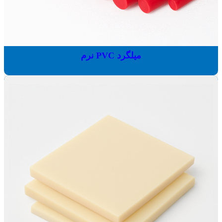
میلگرد PVC نرم