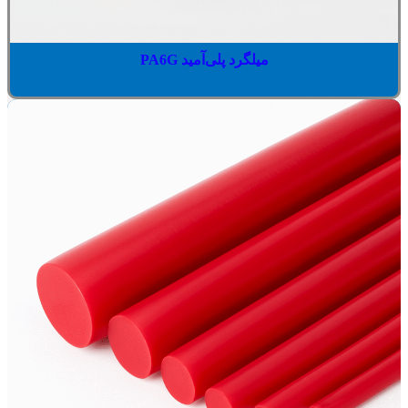
میلگرد پلی‌آمید PA6G