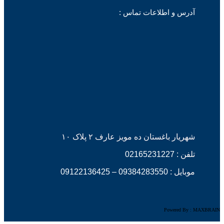
آدرس و اطلاعات تماس :
شهریار باغستان ده مویز عارف ۲ پلاک ۱۰
تلفن :
02165231227
موبایل :
09384283550
–
09122136425
Powered By : MAXBRAIN